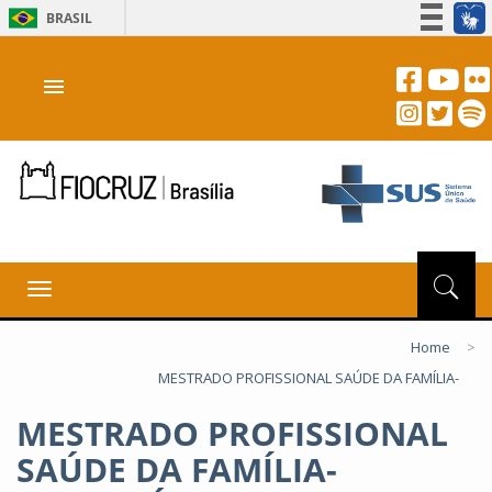
BRASIL
Simplifique!
menu
Participe
Acesso à informação
Legislação
Canais
Toggle
navigation
Home
>
MESTRADO PROFISSIONAL SAÚDE DA FAMÍLIA-
MESTRADO PROFISSIONAL
SAÚDE DA FAMÍLIA-