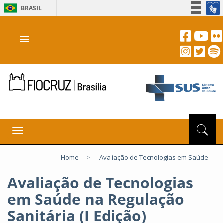
BRASIL
Simplifique!
menu
Participe
Acesso à informação
Legislação
Canais
Toggle
navigation
Home
>
Avaliação de Tecnologias em Saúde
Avaliação de Tecnologias
em Saúde na Regulação
Sanitária (I Edição)