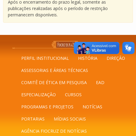
Após o encerramento do prazo legal, somente as
publicações realizadas após o período de restrição
permanecem disponíveis.
PERFIL INSTITUCIONAL
HISTÓRIA
DIREÇÃO
ASSESSORIAS E ÁREAS TÉCNICAS
COMITÊ DE ÉTICA EM PESQUISA
EAD
ESPECIALIZAÇÃO
CURSOS
PROGRAMAS E PROJETOS
NOTÍCIAS
PORTARIAS
MÍDIAS SOCIAIS
AGÊNCIA FIOCRUZ DE NOTÍCIAS