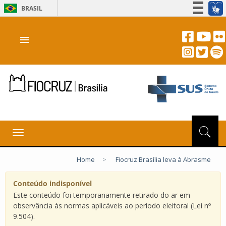
BRASIL
Simplifique!
menu
Participe
Acesso à informação
Legislação
Canais
Toggle
navigation
Home
>
Fiocruz Brasília leva à Abrasme
Conteúdo indisponível
Este conteúdo foi temporariamente retirado do ar em
observância às normas aplicáveis ao período eleitoral (Lei nº
9.504).