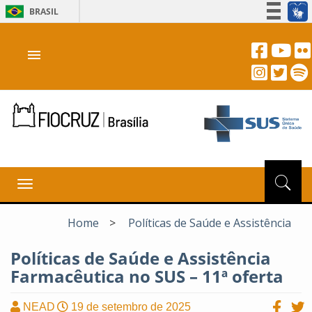
BRASIL
Simplifique!
menu
Participe
Acesso à informação
Legislação
Canais
Toggle
navigation
Home
>
Políticas de Saúde e Assistência
Políticas de Saúde e Assistência
Farmacêutica no SUS – 11ª oferta
NEAD
19 de setembro de 2025