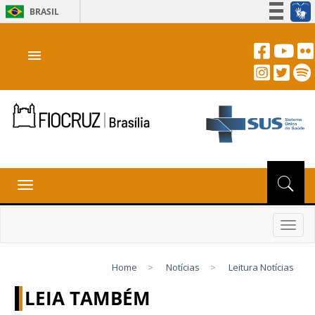
BRASIL
Simplifique!
menu
Participe
Acesso à informação
Legislação
Canais
Toggle
navigation
Toggl
navig
Home
>
Notícias
>
Leitura Notícias
LEIA TAMBÉM