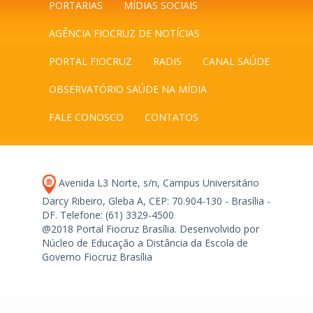
PORTARIAS
MÍDIAS SOCIAIS
AGÊNCIA FIOCRUZ DE NOTÍCIAS
PORTAL FIOCRUZ
RADIS
CANAL SAÚDE
OBSERVATÓRIO SAÚDE NA MÍDIA
FALE CONOSCO
CONTATOS
Avenida L3 Norte, s/n, Campus Universitário
Darcy Ribeiro, Gleba A, CEP: 70.904-130 - Brasília -
DF.
Telefone: (61) 3329-4500
@2018 Portal Fiocruz Brasília. Desenvolvido por
Núcleo de Educação a Distância da Escola de
Governo Fiocruz Brasília