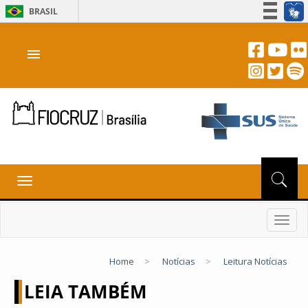
BRASIL
Simplifique!
menu
Participe
Acesso à informação
Legislação
Canais
Toggle
navigation
Toggl
navig
Home
>
Notícias
>
Leitura Notícias
LEIA TAMBÉM