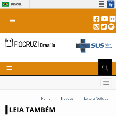
BRASIL
Simplifique!
menu
Participe
Acesso à informação
Legislação
Canais
Toggle
navigation
Toggl
navig
Home
>
Notícias
>
Leitura Notícias
LEIA TAMBÉM