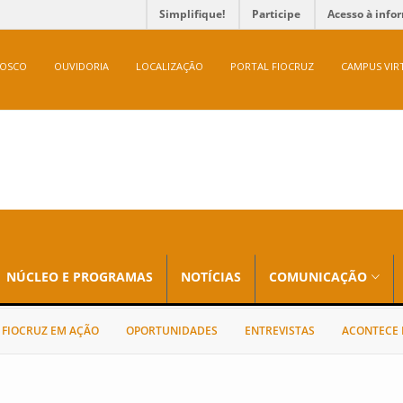
Simplifique!
Participe
Acesso à info
NOSCO
OUVIDORIA
LOCALIZAÇÃO
PORTAL FIOCRUZ
CAMPUS VIR
NÚCLEO E PROGRAMAS
NOTÍCIAS
COMUNICAÇÃO
FIOCRUZ EM AÇÃO
OPORTUNIDADES
ENTREVISTAS
ACONTECE 