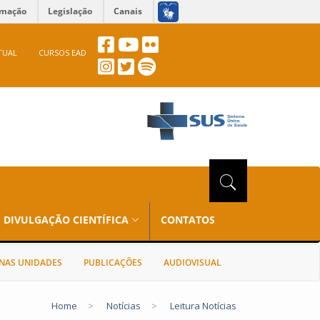
rmação
Legislação
Canais
TUAL
CURSOS EAD
DIVULGAÇÃO CIENTÍFICA
CONTATOS
NAS UNIDADES
PUBLICAÇÕES
AUDIOVISUAL
Home
>
Notícias
>
Leitura Notícias