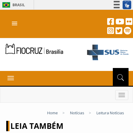
BRASIL
Simplifique!
menu
Participe
Acesso à informação
Legislação
Canais
Toggle
navigation
Toggl
navig
Home
>
Notícias
>
Leitura Notícias
LEIA TAMBÉM