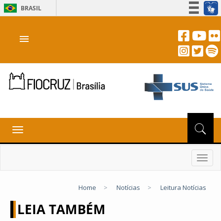
BRASIL
Simplifique!
menu
Participe
Acesso à informação
Legislação
Canais
Toggle
navigation
Toggl
navig
Home
>
Notícias
>
Leitura Notícias
LEIA TAMBÉM