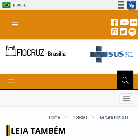
BRASIL
Simplifique!
menu
Participe
Acesso à informação
Legislação
Canais
Toggle
navigation
Toggl
navig
Home
>
Notícias
>
Leitura Notícias
LEIA TAMBÉM