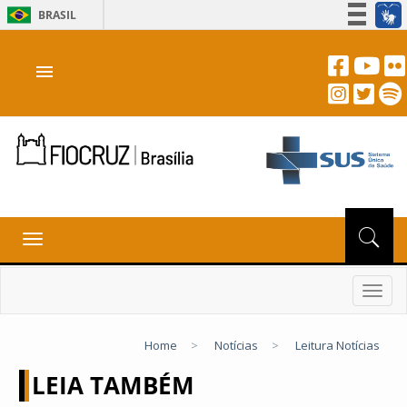
BRASIL
Simplifique!
menu
Participe
Acesso à informação
Legislação
Canais
Toggle
navigation
Toggl
navig
Home
>
Notícias
>
Leitura Notícias
LEIA TAMBÉM