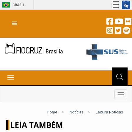
BRASIL
Simplifique!
menu
Participe
Acesso à informação
Legislação
Canais
Toggle
navigation
Toggl
navig
Home
>
Notícias
>
Leitura Notícias
LEIA TAMBÉM