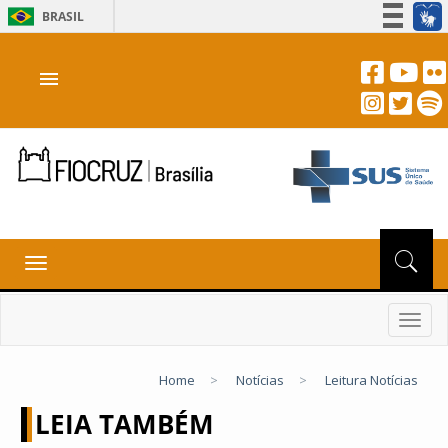
BRASIL
Simplifique!
menu
Participe
Acesso à informação
Legislação
Canais
Toggle
navigation
Toggl
navig
Home
>
Notícias
>
Leitura Notícias
LEIA TAMBÉM