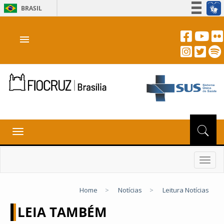
BRASIL
Simplifique!
menu
Participe
Acesso à informação
Legislação
Canais
Toggle
navigation
Toggl
navig
Home
>
Notícias
>
Leitura Notícias
LEIA TAMBÉM