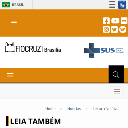
BRASIL
Simplifique!
menu
Participe
Acesso à informação
Legislação
Canais
Toggle
navigation
Toggl
navig
Home
>
Notícias
>
Leitura Notícias
LEIA TAMBÉM