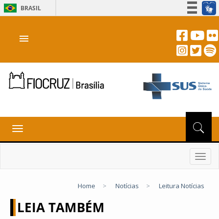
BRASIL
Simplifique!
menu
Participe
Acesso à informação
Legislação
Canais
Toggle
navigation
Toggl
navig
Home
>
Notícias
>
Leitura Notícias
LEIA TAMBÉM