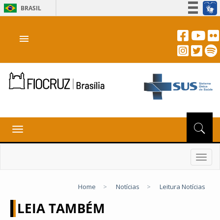
BRASIL
Simplifique!
menu
Participe
Acesso à informação
Legislação
Canais
Toggle
navigation
Toggl
navig
Home
>
Notícias
>
Leitura Notícias
LEIA TAMBÉM