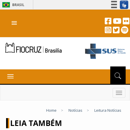
BRASIL
Simplifique!
menu
Participe
Acesso à informação
Legislação
Canais
Toggle
navigation
Toggl
navig
Home
>
Notícias
>
Leitura Notícias
LEIA TAMBÉM