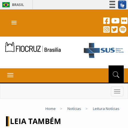
BRASIL
Simplifique!
menu
Participe
Acesso à informação
Legislação
Canais
Toggle
navigation
Toggl
navig
Home
>
Notícias
>
Leitura Notícias
LEIA TAMBÉM