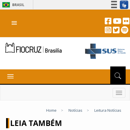
BRASIL
Simplifique!
menu
Participe
Acesso à informação
Legislação
Canais
Toggle
navigation
Toggl
navig
Home
>
Notícias
>
Leitura Notícias
LEIA TAMBÉM