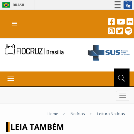
BRASIL
Simplifique!
menu
Participe
Acesso à informação
Legislação
Canais
Toggle
navigation
Toggl
navig
Home
>
Notícias
>
Leitura Notícias
LEIA TAMBÉM