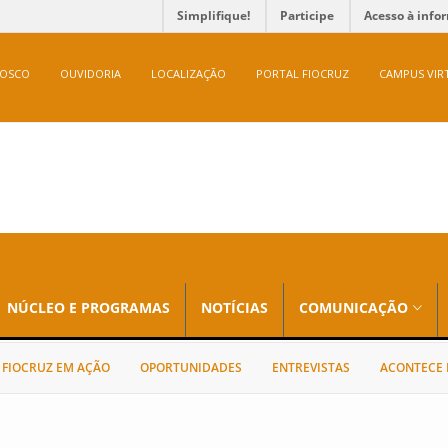
Simplifique!
Participe
Acesso à info
NOSCO
OUVIDORIA
LOCALIZAÇÃO
PORTAL FIOCRUZ
CAMPUS VIR
NÚCLEO E PROGRAMAS
NOTÍCIAS
COMUNICAÇÃO
FIOCRUZ EM AÇÃO
OPORTUNIDADES
ENTREVISTAS
ACONTECE 