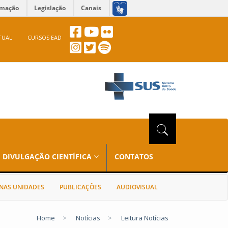
rmação
Legislação
Canais
TUAL
CURSOS EAD
DIVULGAÇÃO CIENTÍFICA
CONTATOS
NAS UNIDADES
PUBLICAÇÕES
AUDIOVISUAL
Home
>
Notícias
>
Leitura Notícias