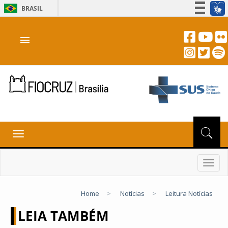
BRASIL
Simplifique!
menu
Participe
Acesso à informação
Legislação
Canais
Toggle
navigation
Toggl
navig
Home
>
Notícias
>
Leitura Notícias
LEIA TAMBÉM