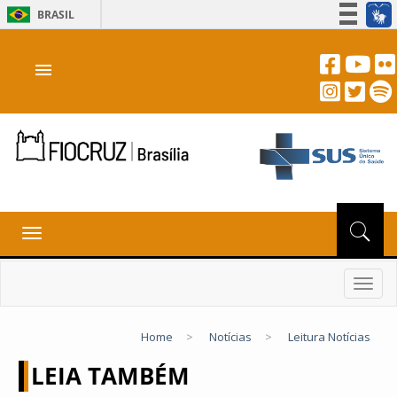
BRASIL
Simplifique!
menu
Participe
Acesso à informação
Legislação
Canais
Toggle
navigation
Toggl
navig
Home
>
Notícias
>
Leitura Notícias
LEIA TAMBÉM