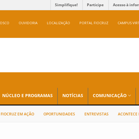
Simplifique!
Participe
Acesso à info
NOSCO
OUVIDORIA
LOCALIZAÇÃO
PORTAL FIOCRUZ
CAMPUS VIR
NÚCLEO E PROGRAMAS
NOTÍCIAS
COMUNICAÇÃO
FIOCRUZ EM AÇÃO
OPORTUNIDADES
ENTREVISTAS
ACONTECE 