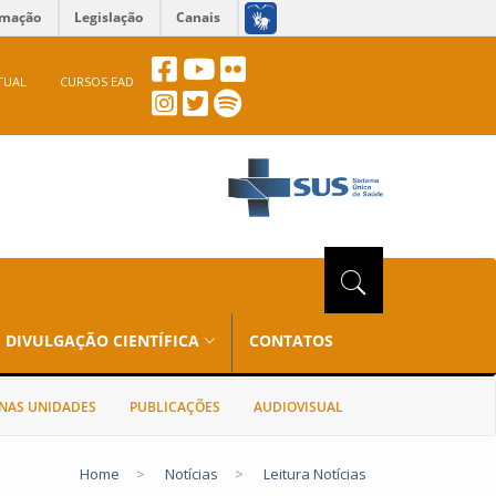
rmação
Legislação
Canais
TUAL
CURSOS EAD
DIVULGAÇÃO CIENTÍFICA
CONTATOS
NAS UNIDADES
PUBLICAÇÕES
AUDIOVISUAL
Home
>
Notícias
>
Leitura Notícias