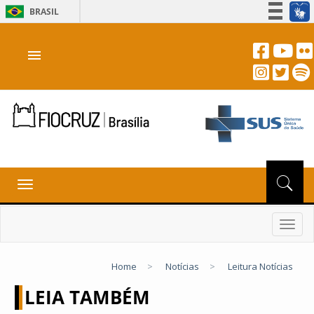
BRASIL
Simplifique!
menu
Participe
Acesso à informação
Legislação
Canais
Toggle
navigation
Toggl
navig
Home
>
Notícias
>
Leitura Notícias
LEIA TAMBÉM