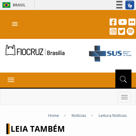
BRASIL
Simplifique!
menu
Participe
Acesso à informação
Legislação
Canais
Toggle
navigation
Toggl
navig
Home
>
Notícias
>
Leitura Notícias
LEIA TAMBÉM