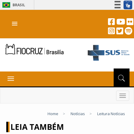
BRASIL
Simplifique!
menu
Participe
Acesso à informação
Legislação
Canais
Toggle
navigation
Toggl
navig
Home
>
Notícias
>
Leitura Notícias
LEIA TAMBÉM