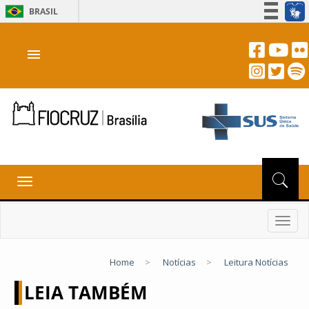
BRASIL
Simplifique!
menu
Participe
Acesso à informação
Legislação
Canais
Toggle
navigation
Toggl
navig
Home
>
Notícias
>
Leitura Notícias
LEIA TAMBÉM