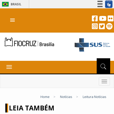
BRASIL
Simplifique!
menu
Participe
Acesso à informação
Legislação
Canais
Toggle
navigation
Toggl
navig
Home
>
Notícias
>
Leitura Notícias
LEIA TAMBÉM