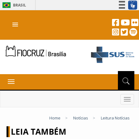
BRASIL
Simplifique!
menu
Participe
Acesso à informação
Legislação
Canais
Toggle
navigation
Toggl
navig
Home
>
Notícias
>
Leitura Notícias
LEIA TAMBÉM