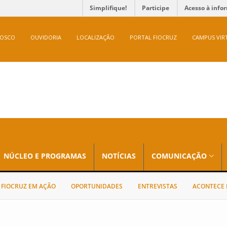
Simplifique!
Participe
Acesso à info
NOSCO
OUVIDORIA
LOCALIZAÇÃO
PORTAL FIOCRUZ
CAMPUS VIR
NÚCLEO E PROGRAMAS
NOTÍCIAS
COMUNICAÇÃO
FIOCRUZ EM AÇÃO
OPORTUNIDADES
ENTREVISTAS
ACONTECE 