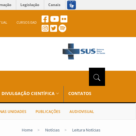
rmação
Legislação
Canais
TUAL
CURSOS EAD
DIVULGAÇÃO CIENTÍFICA
CONTATOS
NAS UNIDADES
PUBLICAÇÕES
AUDIOVISUAL
Home
>
Notícias
>
Leitura Notícias