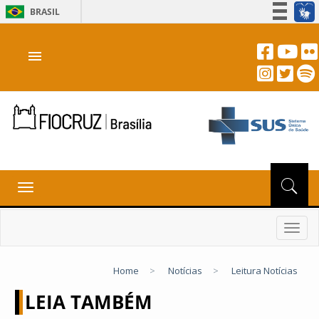
BRASIL
Simplifique!
menu
Participe
Acesso à informação
Legislação
Canais
Toggle
navigation
Toggl
navig
Home
>
Notícias
>
Leitura Notícias
LEIA TAMBÉM