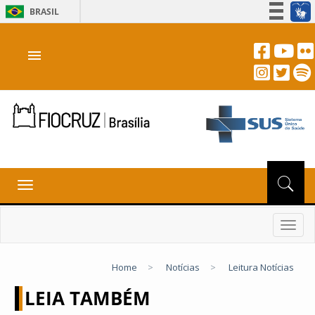
BRASIL
Simplifique!
menu
Participe
Acesso à informação
Legislação
Canais
Toggle
navigation
Toggl
navig
Home
>
Notícias
>
Leitura Notícias
LEIA TAMBÉM