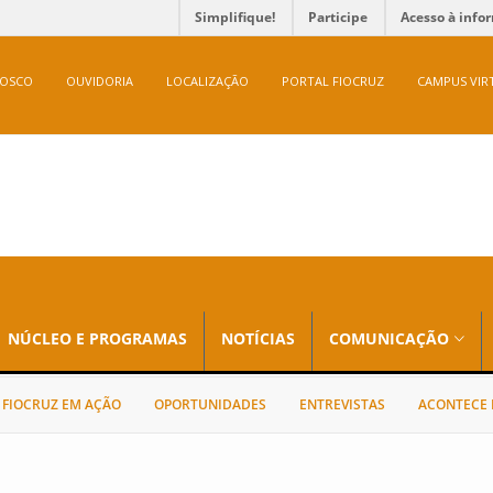
Simplifique!
Participe
Acesso à info
NOSCO
OUVIDORIA
LOCALIZAÇÃO
PORTAL FIOCRUZ
CAMPUS VIR
NÚCLEO E PROGRAMAS
NOTÍCIAS
COMUNICAÇÃO
FIOCRUZ EM AÇÃO
OPORTUNIDADES
ENTREVISTAS
ACONTECE 