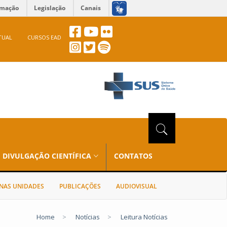
rmação
Legislação
Canais
TUAL
CURSOS EAD
DIVULGAÇÃO CIENTÍFICA
CONTATOS
NAS UNIDADES
PUBLICAÇÕES
AUDIOVISUAL
Home
>
Notícias
>
Leitura Notícias