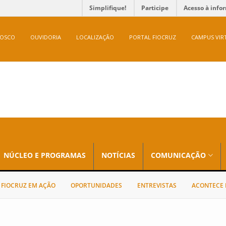
Simplifique!
Participe
Acesso à info
NOSCO
OUVIDORIA
LOCALIZAÇÃO
PORTAL FIOCRUZ
CAMPUS VIR
NÚCLEO E PROGRAMAS
NOTÍCIAS
COMUNICAÇÃO
FIOCRUZ EM AÇÃO
OPORTUNIDADES
ENTREVISTAS
ACONTECE 