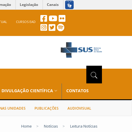
rmação
Legislação
Canais
TUAL
CURSOS EAD
DIVULGAÇÃO CIENTÍFICA
CONTATOS
NAS UNIDADES
PUBLICAÇÕES
AUDIOVISUAL
Home
>
Notícias
>
Leitura Notícias