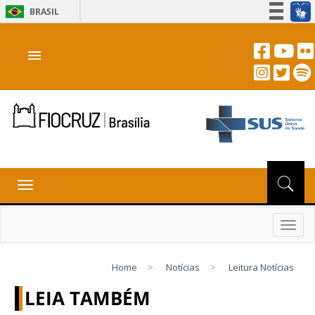
BRASIL
Simplifique!
menu
Participe
Acesso à informação
Legislação
Canais
Toggle
navigation
Toggl
navig
Home
>
Notícias
>
Leitura Notícias
LEIA TAMBÉM