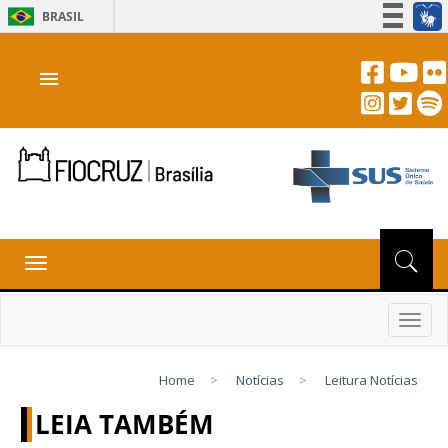
BRASIL
Simplifique!
menu
Participe
Acesso à informação
Legislação
Canais
Toggle
navigation
Toggl
navig
Home
>
Notícias
>
Leitura Notícias
LEIA TAMBÉM