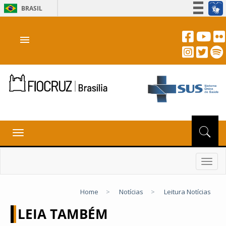
BRASIL
Simplifique!
menu
Participe
Acesso à informação
Legislação
Canais
Toggle
navigation
Toggl
navig
Home
>
Notícias
>
Leitura Notícias
LEIA TAMBÉM