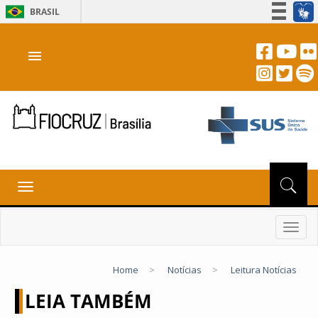
BRASIL
Simplifique!
menu
Participe
Acesso à informação
Legislação
Canais
Toggle
navigation
Toggl
navig
Home
>
Notícias
>
Leitura Notícias
LEIA TAMBÉM