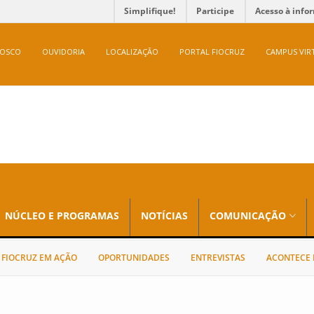
Simplifique!
Participe
Acesso à info
NOSCO
OUVIDORIA
LOCALIZAÇÃO
PORTAL FIOCRUZ
CAMPUS VIR
NÚCLEO E PROGRAMAS
NOTÍCIAS
COMUNICAÇÃO
FIOCRUZ EM AÇÃO
OPORTUNIDADES
ENTREVISTAS
ACONTECE 