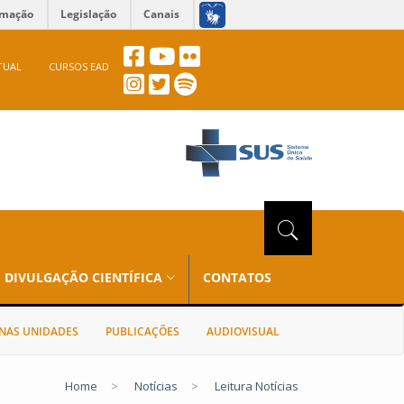
rmação
Legislação
Canais
TUAL
CURSOS EAD
DIVULGAÇÃO CIENTÍFICA
CONTATOS
NAS UNIDADES
PUBLICAÇÕES
AUDIOVISUAL
Home
>
Notícias
>
Leitura Notícias