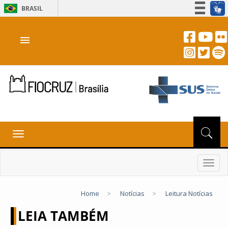
BRASIL
Simplifique!
menu
Participe
Acesso à informação
Legislação
Canais
Toggle
navigation
Toggl
navig
Home
>
Notícias
>
Leitura Notícias
LEIA TAMBÉM