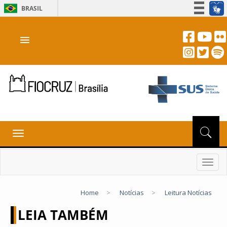
BRASIL
Simplifique!
menu
Participe
Acesso à informação
Legislação
Canais
Toggle
navigation
Toggl
navig
Home
>
Notícias
>
Leitura Notícias
LEIA TAMBÉM