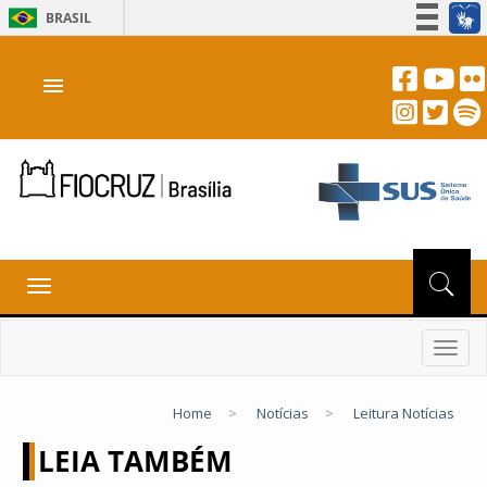
BRASIL
Simplifique!
menu
Participe
Acesso à informação
Legislação
Canais
Toggle
navigation
Toggl
navig
Home
>
Notícias
>
Leitura Notícias
LEIA TAMBÉM