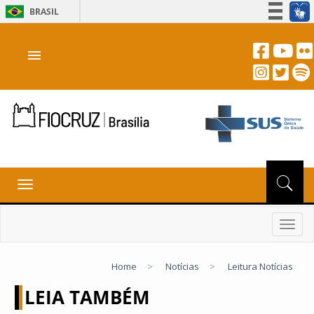
BRASIL
Simplifique!
menu
Participe
Acesso à informação
Legislação
Canais
Toggle
navigation
Toggl
navig
Home
>
Notícias
>
Leitura Notícias
LEIA TAMBÉM