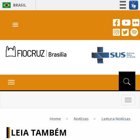
BRASIL
Simplifique!
menu
Participe
Acesso à informação
Legislação
Canais
Toggle
navigation
Toggl
navig
Home
>
Notícias
>
Leitura Notícias
LEIA TAMBÉM