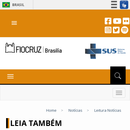
BRASIL
Simplifique!
menu
Participe
Acesso à informação
Legislação
Canais
Toggle
navigation
Toggl
navig
Home
>
Notícias
>
Leitura Notícias
LEIA TAMBÉM