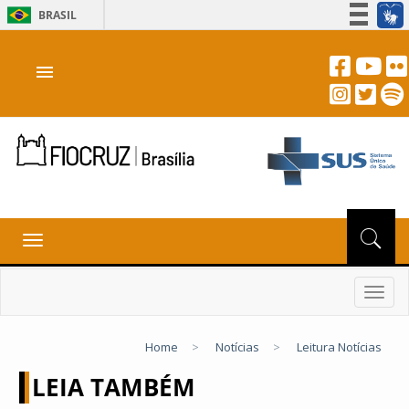
BRASIL
Simplifique!
menu
Participe
Acesso à informação
Legislação
Canais
Toggle
navigation
Toggl
navig
Home
>
Notícias
>
Leitura Notícias
LEIA TAMBÉM